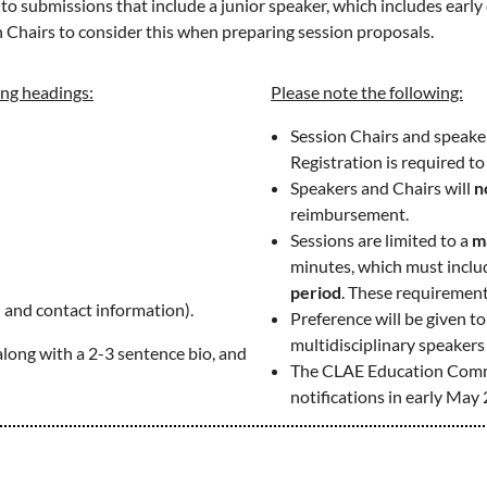
 submissions that include a junior speaker, which includes early car
 Chairs to consider this when preparing session proposals.
ing headings:
Please note the following:
Session Chairs and speakers
Registration is required to
Speakers and Chairs will
n
reimbursement.
Sessions are limited to a
m
minutes, which must incl
period
. These requirements
n and contact information).
Preference will be given t
multidisciplinary speakers
along with a 2-3 sentence bio, and
The CLAE Education Commit
notifications in early May